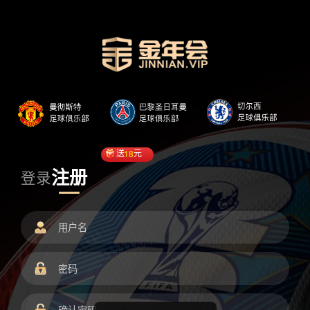
送
18
元
注册
登录