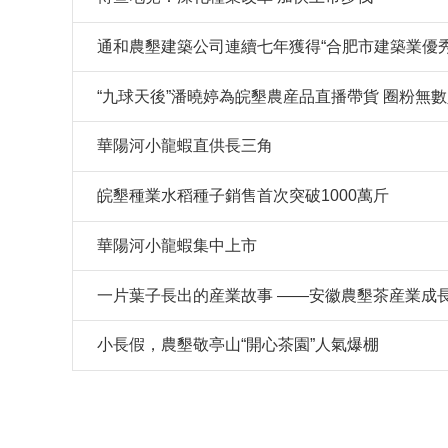
通和農墾建築公司連續七年獲得“合肥市建築業優
“九球天後”潘曉婷為皖墾農産品直播帶貨 圈粉無
華陽河小龍蝦直供長三角
皖墾種業水稻種子銷售首次突破1000萬斤
華陽河小龍蝦集中上市
一片葉子長出的産業故事 ——安徽農墾茶産業成
小長假，農墾敬亭山“開心茶園”人氣爆棚