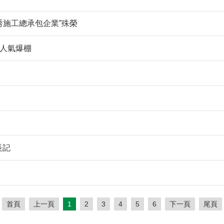
秀施工總承包企業”殊榮
數人氣爆棚
長記
首頁
上一頁
1
2
3
4
5
6
下一頁
尾頁