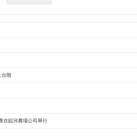
上台階
競賽在皖河農場公司舉行