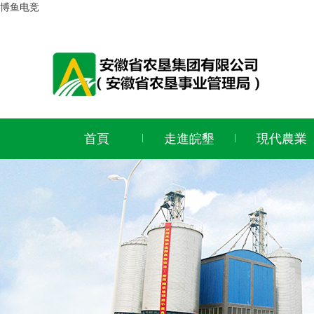
博鱼电竞
首頁
走進皖墾
現代農業