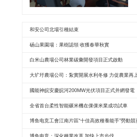
和安公司北場引種結束
砀山果園場：果樹認領 收獲春華秋實
白米山農場公司林業碳彙開發項目正式啟動
大圹圩農場公司：紮實開展水利冬修 力促農業再
國能神皖安慶皖河200MW光伏項目正式并網發電
全省首台柔性智能碾米機在倮倮米業成功試車
博鱼电竞工會江南片區“十佳高效種養能手”勞動
博鱼电竞：深化種業改革 加快上市步伐