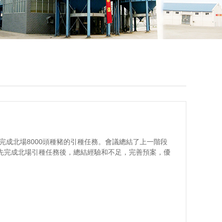
北場8000頭種豬的引種任務。會議總結了上一階段
先完成北場引種任務後，總結經驗和不足，完善預案，優